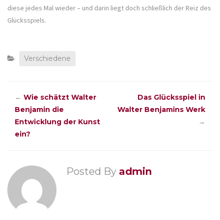
diese jedes Mal wieder – und darin liegt doch schließlich der Reiz des
Glücksspiels.
Verschiedene
←
Wie schätzt Walter
Das Glücksspiel in
Benjamin die
Walter Benjamins Werk
Entwicklung der Kunst
→
ein?
Posted By
admin