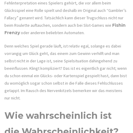
Fehlinterpretation eines Spielers gehört, die vor allem beim
Glücksspiel eine Rolle spielt und deshalb im Original auch “Gambler’s
Fallacy” genannt wird. Tatsächlich kann dieser Trugschluss nicht nur
beim Roulette auftauchen, sondern auch bei Slot-Games wie
Fishin
Frenzy
oder anderen beliebten Automaten.
Denn welches Spiel gerade läuft, ist relativ egal, solange es dabei
vorrangig um Glück geht, das einem zum Gewinn verhilft und man
selbst nicht in der Lage ist, seine Spielsituation dahingehend zu
beeinflussen. Klingt kompliziert? Das ist es eigentlich gar nicht; wenn
du schon einmal ein Glücks- oder Kartenspiel gespielt hast, dann bist
du womöglich sogar schon selbst in die Falle dieses Fehlschlusses
getappt. Im Rausch des Nervenkitzels bemerken wir das meistens
nur nicht.
Wie wahrscheinlich ist
die Wahrscheinlichkeit?