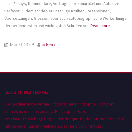
auch Essays, Kommentare, Vorträge, Lexikonartikel und Aufsätze
verfasst. Zudem schrieb er unzählige Kritiken, Rezensionen,
Übersetzungen, Glossen, aber auch autobiographische Werke. Einige
der berühmtesten und wichtigsten Schriften von
Read more
Mai 31, 2018
admin
LETZTE BEITRÄGE
Die Faszinierende Verbindung zwischen Philosophie und Sport
Lehrreiche und interessante Philosophie-Apps
Nett im Netz: Wichtige Regeln der Netiquette, der Internet Etiquette
Gibt es einen Zusammenhang zwischen Glück und Moral?