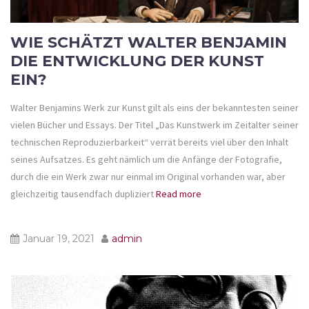
WIE SCHÄTZT WALTER BENJAMIN
DIE ENTWICKLUNG DER KUNST
EIN?
Walter Benjamins Werk zur Kunst gilt als eins der bekanntesten seiner
vielen Bücher und Essays. Der Titel „Das Kunstwerk im Zeitalter seiner
technischen Reproduzierbarkeit“ verrät bereits viel über den Inhalt
seines Aufsatzes. Es geht nämlich um die Anfänge der Fotografie,
durch die ein Werk zwar nur einmal im Original vorhanden war, aber
gleichzeitig tausendfach dupliziert
Read more
Januar 19, 2021
admin