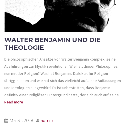
WALTER BENJAMIN UND DIE
THEOLOGIE
Die philosophischen Ansätze von Walter Benjamin komplex, seine
Ausführungen zur Mystik revolutionär. Wie hält dieser Philosoph es
nun mit der Religion? Was hat Benjamins Dialektik für Religion
übriggelassen und wie hat sich das vielleicht auf seine Auffassungen
und Ideologien ausgewirkt? Es ist unbestritten, dass Benjamin
definitiv einen religiösen Hintergrund hatte, der sich auch auf seine
Read more
Mai 31, 2018
admin