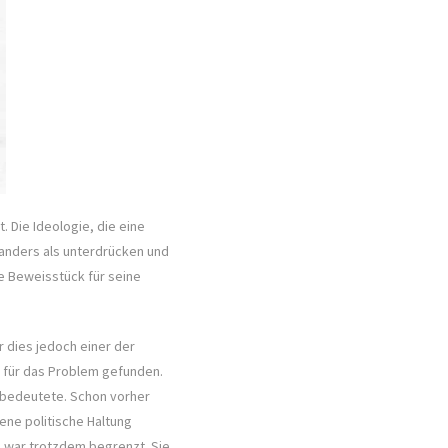
. Die Ideologie, die eine
t anders als unterdrücken und
ie Beweisstück für seine
r dies jedoch einer der
g für das Problem gefunden.
ng bedeutete. Schon vorher
ene politische Haltung
e, war trotzdem begrenzt. Sie