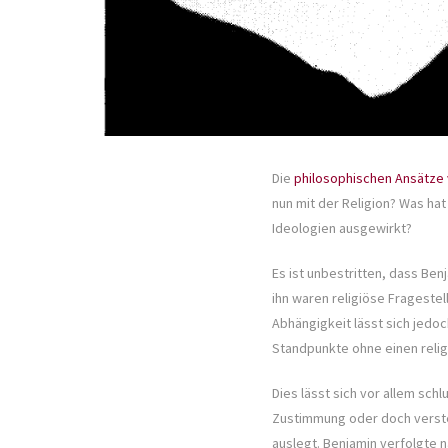
Die
philosophischen Ansätze 
nun mit der Religion? Was hat
Ideologien ausgewirkt?
Es ist unbestritten, dass Benj
ihn waren religiöse Fragestel
Abhängigkeit lässt sich jedoc
Standpunkte ohne einen reli
Dies lässt sich vor allem sch
Zustimmung oder doch verstec
auslegt. Benjamin verfolgte n