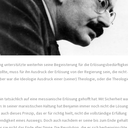
g unterstützte weiterhin seine Begeisterung für die Erlösungsbedürftigkeit
ollte, muss für ihn Ausdruck der Erlösung von der Regierung sein, die nich
ber war die Ideologie Ausdruck einer (seiner) Theologie, oder die Theolog
n tatsächlich auf eine messianische Erlösung gehofft hat. Mit Sicherheit wa
: In seiner marxistischen Haltung hat Benjamin immer noch nicht die Lösun
uch dieses Prinzip, das er für richtig hielt, nicht die vollständige Erfüllu
wendigkeit eines Auswegs. Doch auch nachdem er seine bis zum Ende gehalt
 sie nicht das Ende aller Dinge. Die Revolution, die er sich herbeiwünscht