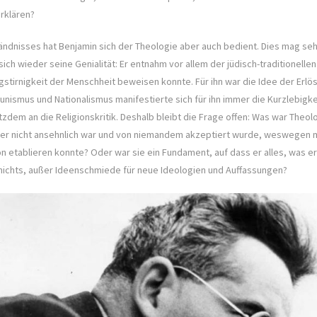
erklären?
tändnisses hat Benjamin sich der Theologie aber auch bedient. Dies mag seh
 sich wieder seine Genialität: Er entnahm vor allem der jüdisch-traditionel
gstirnigkeit der Menschheit beweisen konnte. Für ihn war die Idee der Erlö
ismus und Nationalismus manifestierte sich für ihn immer die Kurzlebigke
zdem an die Religionskritik. Deshalb bleibt die Frage offen: Was war Theolog
der nicht ansehnlich war und von niemandem akzeptiert wurde, weswegen ma
 etablieren konnte? Oder war sie ein Fundament, auf dass er alles, was er 
n nichts, außer Ideenschmiede für neue Ideologien und Auffassungen?