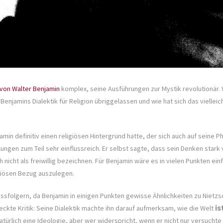
von Walter Benjamin
komplex, seine Ausführungen zur Mystik revolutionär. 
 Benjamins Dialektik für Religion übriggelassen und wie hat sich das viellei
amin definitiv einen religiösen Hintergrund hatte, der sich auch auf seine P
lungen zum Teil sehr einflussreich. Er selbst sagte, dass sein Denken stark
h nicht als freiwillig bezeichnen. Für Benjamin wäre es in vielen Punkten ei
giösen Bezug auszulegen.
lussfolgern, da Benjamin in einigen Punkten gewisse Ähnlichkeiten zu Nietzs
kte Kritik: Seine Dialektik machte ihn darauf aufmerksam, wie die Welt
is
atürlich eine Ideologie, aber wer widerspricht, wenn er nicht nur versuchte