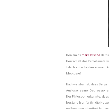
Benjamins
marxistische
Haltun
Herrschaft des Proletariats w
falsch entscheiden können. A
Ideologie?
Nachweisbar ist, dass Benjami
Auslöser seiner Depressionen
Der Philosoph erkannte, dass a
bestand hier für ihn die Not
vollkommen adaptiert hat, war