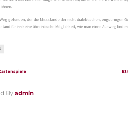
söhnen.
Weg gefunden, der die Missstände der nicht-dialektischen, engstirnigen Ges
tand für ihn keine überirdische Möglichkeit, wie man einen Ausweg finden
N
artenspiele
Et
ed By
admin