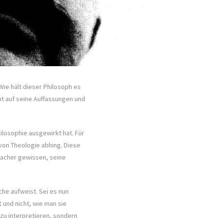
Wie hält dieser Philosoph es
cht auf seine Auffassungen und
hilosophie ausgewirkt hat. Für
 von Theologie abhing. Diese
nfacher gewissen, seine
che aufweist. Sei es nun
t
und nicht, wie man sie
 zu interpretieren, sondern