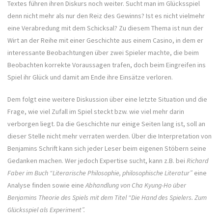
Textes führen ihren Diskurs noch weiter. Sucht man im Glücksspiel
denn nicht mehr als nur den Reiz des Gewinns? Ist es nicht vielmehr
eine Verabredung mit dem Schicksal? Zu diesem Thema ist nun der
Wirt an der Reihe mit einer Geschichte aus einem Casino, in dem er
interessante Beobachtungen über zwei Spieler machte, die beim
Beobachten korrekte Voraussagen trafen, doch beim Eingreifen ins
Spiel ihr Glück und damit am Ende ihre Einsätze verloren.
Dem folgt eine weitere Diskussion über eine letzte Situation und die
Frage, wie viel Zufall im Spiel steckt bzw. wie viel mehr darin
verborgen liegt. Da die Geschichte nur einige Seiten lang ist, soll an
dieser Stelle nicht mehr verraten werden. Über die Interpretation von
Benjamins Schrift kann sich jeder Leser beim eigenen Stöbern seine
Gedanken machen. Wer jedoch Expertise sucht, kann z.B. bei
Richard
Faber im Buch “Literarische Philosophie, philosophische Literatur”
eine
Analyse finden sowie eine
Abhandlung von Cha Kyung-Ho über
Benjamins Theorie des Spiels mit dem Titel “Die Hand des Spielers. Zum
Glücksspiel als Experiment”.