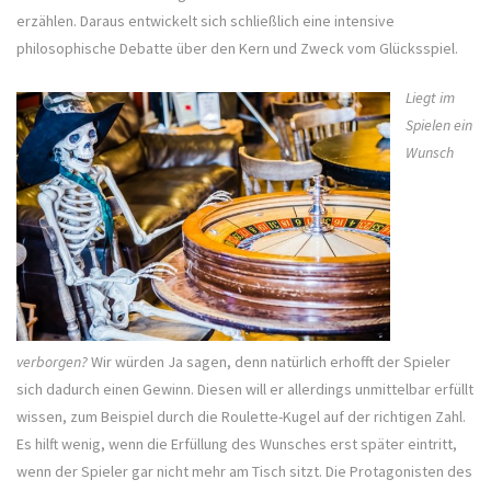
erzählen. Daraus entwickelt sich schließlich eine intensive
philosophische Debatte über den Kern und Zweck vom Glücksspiel.
Liegt im
Spielen ein
Wunsch
verborgen?
Wir würden Ja sagen, denn natürlich erhofft der Spieler
sich dadurch einen Gewinn. Diesen will er allerdings unmittelbar erfüllt
wissen, zum Beispiel durch die Roulette-Kugel auf der richtigen Zahl.
Es hilft wenig, wenn die Erfüllung des Wunsches erst später eintritt,
wenn der Spieler gar nicht mehr am Tisch sitzt. Die Protagonisten des