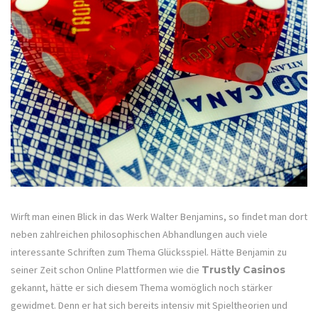
Wirft man einen Blick in das Werk Walter Benjamins, so findet man dort
neben zahlreichen philosophischen Abhandlungen auch viele
interessante Schriften zum Thema Glücksspiel. Hätte Benjamin zu
seiner Zeit schon Online Plattformen wie die
Trustly Casinos
gekannt, hätte er sich diesem Thema womöglich noch stärker
gewidmet. Denn er hat sich bereits intensiv mit Spieltheorien und