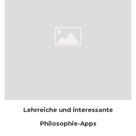
Lehrreiche und interessante
Philosophie-Apps