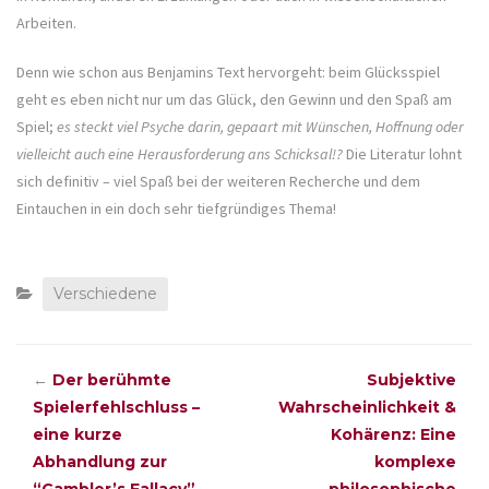
Arbeiten.
Denn wie schon aus Benjamins Text hervorgeht: beim Glücksspiel
geht es eben nicht nur um das Glück, den Gewinn und den Spaß am
Spiel;
es steckt viel Psyche darin, gepaart mit Wünschen, Hoffnung oder
vielleicht auch eine Herausforderung ans Schicksal!?
Die Literatur lohnt
sich definitiv – viel Spaß bei der weiteren Recherche und dem
Eintauchen in ein doch sehr tiefgründiges Thema!
Verschiedene
←
Der berühmte
Subjektive
Spielerfehlschluss –
Wahrscheinlichkeit &
eine kurze
Kohärenz: Eine
Abhandlung zur
komplexe