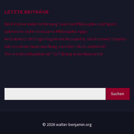
LETZTE BEITRÄGE
Die Faszinierende Verbindung zwischen Philosophie und Sport
Lehrreiche und interessante Philosophie-Apps
Nett im Netz: Wichtige Regeln der Netiquette, der Internet Etiquette
Gibt es einen Zusammenhang zwischen Glück und Moral?
Wie moralisch handeln wir? Einführung in die Risikoethik
© 2026 walter-benjamin.org