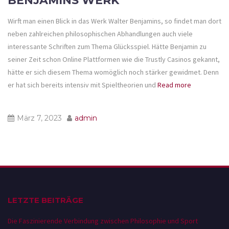
BENJAMINS WERK
Wirft man einen Blick in das Werk Walter Benjamins, so findet man dort
neben zahlreichen philosophischen Abhandlungen auch viele
interessante Schriften zum Thema Glücksspiel. Hätte Benjamin zu
seiner Zeit schon Online Plattformen wie die Trustly Casinos gekannt,
hätte er sich diesem Thema womöglich noch stärker gewidmet. Denn
er hat sich bereits intensiv mit Spieltheorien und
Read more
März 7, 2023
admin
LETZTE BEITRÄGE
Die Faszinierende Verbindung zwischen Philosophie und Sport