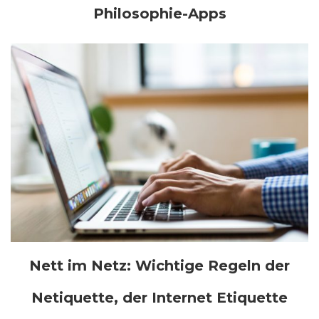
Philosophie-Apps
Nett im Netz: Wichtige Regeln der
Netiquette, der Internet Etiquette