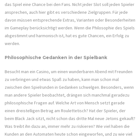
das Spiel eine Chance bei den Fans. Nicht jeder Slot soll jeden Spieler
ansprechen, auch hier gibt es verschiedene Zielgruppen. Für jede
davon müssen entsprechende Extras, Varianten oder Besonderheiten
im Gameplay berücksichtigt werden. Wenn die Philosophie des Spiels
abgestimmt und harmonisch ist, hat es gute Chancen, ein Erfolg zu
werden.
Philosophische Gedanken in der Spielbank
Besucht man ein Casino, um einen wunderbaren Abend mit Freunden
zu verbringen und etwas Spaß zu haben, kann man schon mal
zwischen den Spielrunden in Gedanken schwelgen. Besonders, wenn
man andere Spieler beobachtet, drängen sich manchmal geradezu
philosophische Fragen auf. Welche Art von Mensch setzt gerade
einen dreistelligen Betrag am Roulettetisch? Hat der Spieler, der
beim Black Jack sitzt, nicht schon das dritte Mal neue Jetons gekauft?
Was treibt ihn dazu an, immer mehr zu riskieren? Wie viel haben die
Kunden an den Automaten heute schon eingeworfen, und zu wie viel