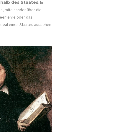
rhalb des Staates
. In
s, miteinander über die
deenlehre oder das
 Ideal eines Staates aussehen