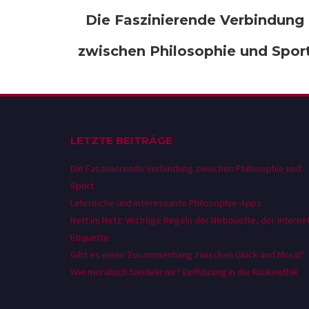
Die Faszinierende Verbindung
zwischen Philosophie und Spor
LETZTE BEITRÄGE
Die Faszinierende Verbindung zwischen Philosophie und
Sport
Lehrreiche und interessante Philosophie-Apps
Nett im Netz: Wichtige Regeln der Netiquette, der Interne
Etiquette
Gibt es einen Zusammenhang zwischen Glück und Moral?
Wie moralisch handeln wir? Einführung in die Risikoethik