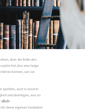
eben, über die Rolle des
ophie hat also eine lange
rfahren können, wie sie
e spielten, auch in unserer
igkeit und überlegen, was es
 dich
nd dir deine eigenen Gedanken