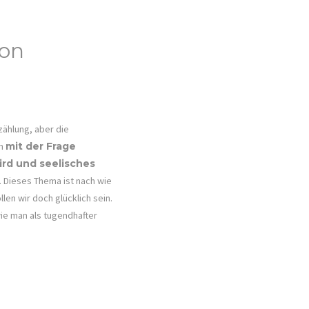
von
zählung, aber die
ch
mit der Frage
rd und seelisches
t. Dieses Thema ist nach wie
llen wir doch glücklich sein.
wie man als tugendhafter