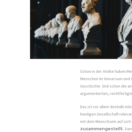
Schon in der Antike haben M
Menschen im Universum und ü
Geschichte. Und schon die an
argumentierten, rechtfertigt
Das ist vor allem deshalb int
heutigen Gesellschaft relevan
mit dem Menschsein auf sich 
zusammengestellt.
Dam