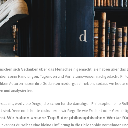
enschen sich Gedanken über das Menschsein gemacht; sie haben über das L
ber seine Handlungen, Tugenden und Verhaltensweisen nachgedacht: Philos
tiken Autoren haben ihre Gedanken niedergeschrieben, sodass wir heute e
en und analysierten.
eressant, weil viele Dinge, die schon für die damaligen Philosophen eine Roll
t sind. Denn noch heute diskutieren wir Begriffe wie Freiheit oder Gerecht
hat.
Wir haben unsere Top 5 der philosophischen Werke für
it kannst du selbst eine kleine Einführung in die Philosophie vornehmen u