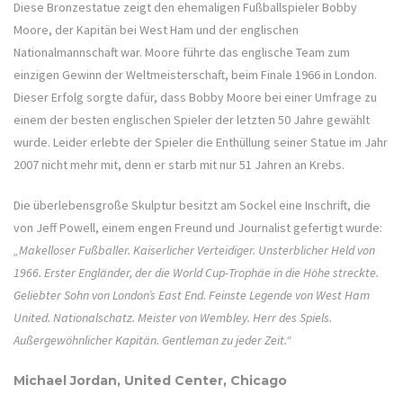
Diese Bronzestatue zeigt den ehemaligen Fußballspieler Bobby
Moore, der Kapitän bei West Ham und der englischen
Nationalmannschaft war. Moore führte das englische Team zum
einzigen Gewinn der Weltmeisterschaft, beim Finale 1966 in London.
Dieser Erfolg sorgte dafür, dass Bobby Moore bei einer Umfrage zu
einem der besten englischen Spieler der letzten 50 Jahre gewählt
wurde. Leider erlebte der Spieler die Enthüllung seiner Statue im Jahr
2007 nicht mehr mit, denn er starb mit nur 51 Jahren an Krebs.
Die überlebensgroße Skulptur besitzt am Sockel eine Inschrift, die
von Jeff Powell, einem engen Freund und Journalist gefertigt wurde:
„Makelloser Fußballer. Kaiserlicher Verteidiger. Unsterblicher Held von
1966. Erster Engländer, der die World Cup-Trophäe in die Höhe streckte.
Geliebter Sohn von London’s East End. Feinste Legende von West Ham
United. Nationalschatz. Meister von Wembley. Herr des Spiels.
Außergewöhnlicher Kapitän. Gentleman zu jeder Zeit.“
Michael Jordan, United Center, Chicago